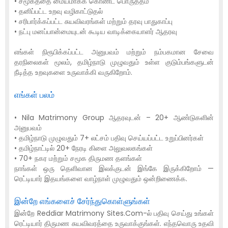
• சமூகத்தை மையமாகக் கொண்ட பொருத்தம்
• தனிப்பட்ட உறவு வழிகாட்டுதல்
• சரிபார்க்கப்பட்ட சுயவிவரங்கள் மற்றும் தரவு பாதுகாப்பு
• நட்பு மனப்பான்மையுடன் கூடிய வாடிக்கையாளர் ஆதரவு
எங்கள் நிரூபிக்கப்பட்ட அனுபவம் மற்றும் நம்பகமான சேவை
தரநிலைகள் மூலம், தமிழ்நாடு முழுவதும் உள்ள குடும்பங்களுடன்
நீடித்த உறவுகளை உருவாக்கி வருகிறோம்.
எங்கள் பலம்
• Nila Matrimony Group ஆதரவுடன் – 20+ ஆண்டுகளின்
அனுபவம்
• தமிழ்நாடு முழுவதும் 7+ லட்சம் பதிவு செய்யப்பட்ட உறுப்பினர்கள்
• தமிழ்நாட்டில் 20+ நேரடி கிளை அலுவலகங்கள்
• 70+ நகர மற்றும் சமூக திருமண தளங்கள்
நாங்கள் ஒரு தெளிவான இலக்குடன் இங்கே இருக்கிறோம் —
ரெட்டியார் இதயங்களை வாழ்நாள் முழுவதும் ஒன்றிணைக்க.
இன்றே எங்களைச் சேர்ந்துகொள்ளுங்கள்
இன்றே Reddiar Matrimony Sites.Com-ல் பதிவு செய்து உங்கள்
ரெட்டியார் திருமண சுயவிவரத்தை உருவாக்குங்கள். எந்தவொரு உதவி