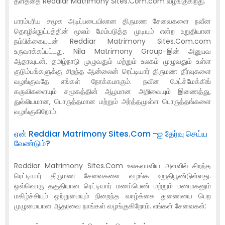
தளத்தை Reddiar Matrimony Sites.Com.com வழங்குகிறது.
பாரம்பரிய சமூக அடிப்படையிலான திருமண சேவைகளை நவீன
தொழில்நுட்பத்தின் மூலம் மேம்படுத்த முடியும் என்ற உறுதியான
நம்பிக்கையுடன் Reddiar Matrimony Sites.Com.com
உருவாக்கப்பட்டது. Nila Matrimony Group-இன் அனுபவ
ஆதரவுடன், தமிழ்நாடு முழுவதும் மற்றும் உலகம் முழுவதும் உள்ள
குடும்பங்களுக்கு சிறந்த ஆன்லைன் ரெட்டியார் திருமண தீர்வுகளை
வழங்குவதே எங்கள் நோக்கமாகும். நவீன மேட்ச்மேக்கிங்
கருவிகளையும் சமூகத்தின் ஆழமான அறிவையும் இணைத்து,
துல்லியமான, பொருத்தமான மற்றும் அர்த்தமுள்ள பொருத்தங்களை
வழங்குகிறோம்.
ஏன் Reddiar Matrimony Sites.Com -ஐ தேர்வு செய்ய
வேண்டும்?
Reddiar Matrimony Sites.Com உலகளாவிய அளவில் சிறந்த
ரெட்டியார் திருமண சேவைகளை வழங்க உறுதிபூண்டுள்ளது.
ஒவ்வொரு தகுதியான ரெட்டியார் மணப்பெண் மற்றும் மணமகனும்
மகிழ்ச்சியும் ஒற்றுமையும் நிறைந்த வாழ்க்கை துணையை பெற
முழுமையான ஆதரவை நாங்கள் வழங்குகிறோம். எங்கள் சேவைகள்: